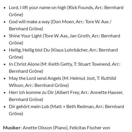
Lord, I lift your name on high (Rick Founds, Arr.: Bernhard
Gröne)
God will make a way (Don Moen, Arr.: Tore W. Aas /
Bernhard Gröne)
Shine Your Light (Tore W. Aas, Jan Groth, Arr.: Bernhard
Gröne)
Heilig, Heilig bist Du (Klaus Lohrbächer, Arr.: Bernhard
Gröne)
In Christ Alone (M: Keith Getty, T: Stuart Townend, Arr.:
Bernhard Gröne)
May the Lord send Angels (M: Helmut Jost, T: Ruthild
Wilson, Arr.: Bernhard Gröne)
Herr ich komme zu Dir (Albert Frey, Arr.: Annette Hauser,
Bernhard Gröne)
Dir gehört mein Lob (Matt + Beth Redman, Arr.: Bernhard
Gröne)
Musiker
: Anette Olsson (Piano), Felicitas Fischer von