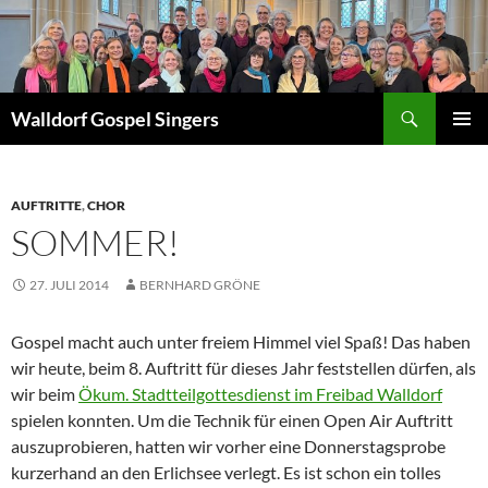
Zum
Inhalt
springen
Suchen
Walldorf Gospel Singers
PRIMÄR
MENÜ
AUFTRITTE
,
CHOR
SOMMER!
27. JULI 2014
BERNHARD GRÖNE
Gospel macht auch unter freiem Himmel viel Spaß! Das haben
wir heute, beim 8. Auftritt für dieses Jahr feststellen dürfen, als
wir beim
Ökum. Stadtteilgottesdienst im Freibad Walldorf
spielen konnten. Um die Technik für einen Open Air Auftritt
auszuprobieren, hatten wir vorher eine Donnerstagsprobe
kurzerhand an den Erlichsee verlegt. Es ist schon ein tolles