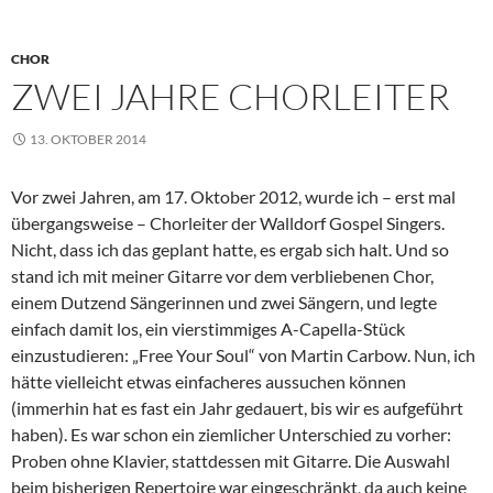
CHOR
ZWEI JAHRE CHORLEITER
13. OKTOBER 2014
Vor zwei Jahren, am 17. Oktober 2012, wurde ich – erst mal
übergangsweise – Chorleiter der Walldorf Gospel Singers.
Nicht, dass ich das geplant hatte, es ergab sich halt. Und so
stand ich mit meiner Gitarre vor dem verbliebenen Chor,
einem Dutzend Sängerinnen und zwei Sängern, und legte
einfach damit los, ein vierstimmiges A-Capella-Stück
einzustudieren: „Free Your Soul“ von Martin Carbow. Nun, ich
hätte vielleicht etwas einfacheres aussuchen können
(immerhin hat es fast ein Jahr gedauert, bis wir es aufgeführt
haben). Es war schon ein ziemlicher Unterschied zu vorher:
Proben ohne Klavier, stattdessen mit Gitarre. Die Auswahl
beim bisherigen Repertoire war eingeschränkt, da auch keine