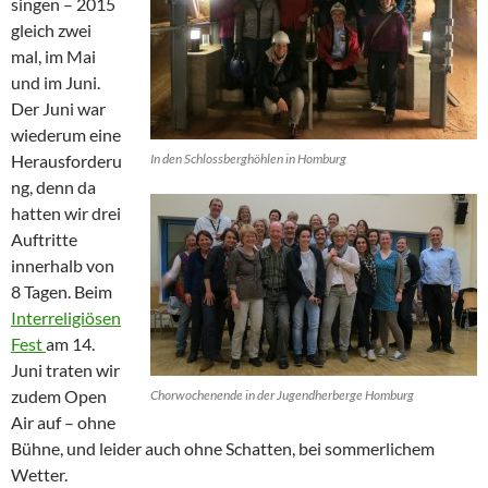
singen – 2015
gleich zwei
mal, im Mai
und im Juni.
Der Juni war
wiederum eine
Herausforderu
In den Schlossberghöhlen in Homburg
ng, denn da
hatten wir drei
Auftritte
innerhalb von
8 Tagen. Beim
Interreligiösen
Fest
am 14.
Juni traten wir
zudem Open
Chorwochenende in der Jugendherberge Homburg
Air auf – ohne
Bühne, und leider auch ohne Schatten, bei sommerlichem
Wetter.