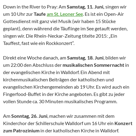
Down in the River to Pray: Am
Samstag, 11. Juni,
singen wir
um 10 Uhr zur
Taufe
am St. Leoner See
. Es ist ein Open-Air
Gottesdienst mit ganz viel Musik (wir haben 15 Stücke
geplant), denn während die Täuflinge im See getauft werden,
singen wir. Die Rhein-Neckar-Zeitung titelte 2015: „Ein
Tauffest, fast wie ein Rockkonzert“.
Direkt eine Woche danach, am
Samstag, 18. Juni
, bilden wir
um 22:00 den Abschluss der
musikalischen Sommernacht
in
der evangelischen Kirche in Walldorf. Ein Abend mit
kirchenmusikalischen Beiträgen der katholischen und
evangelischen Kirchengemeinden ab 19 Uhr. Es wird auch ein
Fingerfood-Buffet in der Kirche angeboten. Es gibt zu jeder
vollen Stunde ca. 30 Minuten musikalisches Programm.
Am
Sonntag, 26. Juni
, machen wir zusammen mit dem
Kinderchor der Schillerschule Walldorf um 16 Uhr ein
Konzert
zum Patrozinium
in der katholischen Kirche in Walldorf.