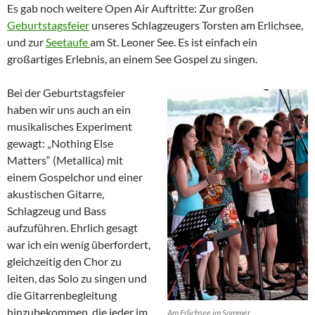
Es gab noch weitere Open Air Auftritte: Zur großen
Geburtstagsfeier
unseres Schlagzeugers Torsten am Erlichsee,
und zur
Seetaufe
am St. Leoner See. Es ist einfach ein
großartiges Erlebnis, an einem See Gospel zu singen.
Bei der Geburtstagsfeier
haben wir uns auch an ein
musikalisches Experiment
gewagt: „Nothing Else
Matters“ (Metallica) mit
einem Gospelchor und einer
akustischen Gitarre,
Schlagzeug und Bass
aufzuführen. Ehrlich gesagt
war ich ein wenig überfordert,
gleichzeitig den Chor zu
leiten, das Solo zu singen und
die Gitarrenbegleitung
hinzubekommen, die jeder im
Am Erlichsee im Sommer